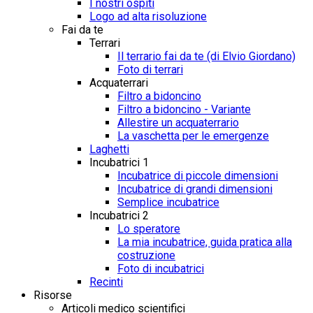
I nostri ospiti
Logo ad alta risoluzione
Fai da te
Terrari
Il terrario fai da te (di Elvio Giordano)
Foto di terrari
Acquaterrari
Filtro a bidoncino
Filtro a bidoncino - Variante
Allestire un acquaterrario
La vaschetta per le emergenze
Laghetti
Incubatrici 1
Incubatrice di piccole dimensioni
Incubatrice di grandi dimensioni
Semplice incubatrice
Incubatrici 2
Lo speratore
La mia incubatrice, guida pratica alla
costruzione
Foto di incubatrici
Recinti
Risorse
Articoli medico scientifici