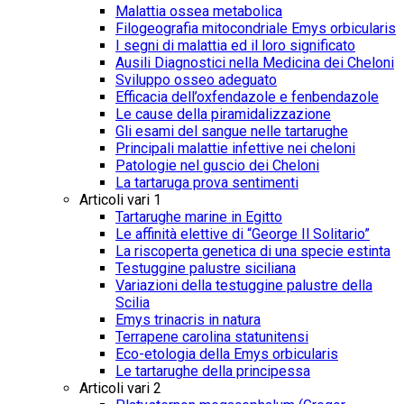
Malattia ossea metabolica
Filogeografia mitocondriale Emys orbicularis
I segni di malattia ed il loro significato
Ausili Diagnostici nella Medicina dei Cheloni
Sviluppo osseo adeguato
Efficacia dell’oxfendazole e fenbendazole
Le cause della piramidalizzazione
Gli esami del sangue nelle tartarughe
Principali malattie infettive nei cheloni
Patologie nel guscio dei Cheloni
La tartaruga prova sentimenti
Articoli vari 1
Tartarughe marine in Egitto
Le affinità elettive di “George Il Solitario”
La riscoperta genetica di una specie estinta
Testuggine palustre siciliana
Variazioni della testuggine palustre della
Scilia
Emys trinacris in natura
Terrapene carolina statunitensi
Eco-etologia della Emys orbicularis
Le tartarughe della principessa
Articoli vari 2