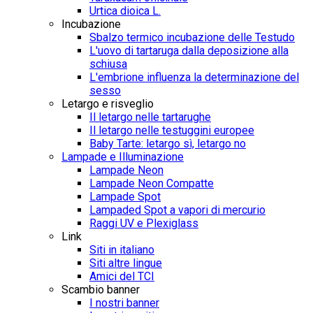
Urtica dioica L.
Incubazione
Sbalzo termico incubazione delle Testudo
L'uovo di tartaruga dalla deposizione alla
schiusa
L'embrione influenza la determinazione del
sesso
Letargo e risveglio
Il letargo nelle tartarughe
Il letargo nelle testuggini europee
Baby Tarte: letargo sì, letargo no
Lampade e Illuminazione
Lampade Neon
Lampade Neon Compatte
Lampade Spot
Lampaded Spot a vapori di mercurio
Raggi UV e Plexiglass
Link
Siti in italiano
Siti altre lingue
Amici del TCI
Scambio banner
I nostri banner