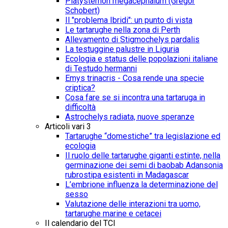
Platysternon megacephalum (Gregor
Schobert)
Il "problema Ibridi": un punto di vista
Le tartarughe nella zona di Perth
Allevamento di Stigmochelys pardalis
La testuggine palustre in Liguria
Ecologia e status delle popolazioni italiane
di Testudo hermanni
Emys trinacris - Cosa rende una specie
criptica?
Cosa fare se si incontra una tartaruga in
difficoltà
Astrochelys radiata, nuove speranze
Articoli vari 3
Tartarughe “domestiche” tra legislazione ed
ecologia
Il ruolo delle tartarughe giganti estinte, nella
germinazione dei semi di baobab Adansonia
rubrostipa esistenti in Madagascar
L’embrione influenza la determinazione del
sesso
Valutazione delle interazioni tra uomo,
tartarughe marine e cetacei
Il calendario del TCI