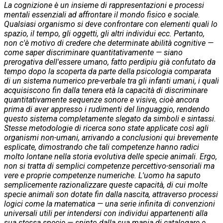
La cognizione è un insieme di rappresentazioni e processi
mentali essenziali ad affrontare il mondo fisico e sociale.
Qualsiasi organismo si deve confrontare con elementi quali lo
spazio, il tempo, gli oggetti, gli altri individui ecc. Pertanto,
non c'è motivo di credere che determinate abilità cognitive —
come saper discriminare quantitativamente — siano
prerogativa dell'essere umano, fatto perdipiu già confutato da
tempo dopo la scoperta da parte della psicologia comparata
di un sistema numerico pre-verbale tra gli infanti umani, i quali
acquisiscono fin dalla tenera età la capacità di discriminare
quantitativamente sequenze sonore e visive, cioè ancora
prima di aver appresso i rudimenti del linguaggio, rendendo
questo sistema completamente slegato da simboli e sintassi.
Stesse metodologie di ricerca sono state applicate così agli
organismi non-umani, arrivando a conclusioni qui brevemente
esplicate, dimostrando che tali competenze hanno radici
molto lontane nella storia evolutiva delle specie animali. Ergo,
non si tratta di semplici competenze percettivo-sensoriali ma
vere e proprie competenze numeriche. L'uomo ha saputo
semplicemente razionalizzare queste capacità, di cui molte
specie animali son dotate fin dalla nascita, attraverso processi
logici come la matematica — una serie infinita di convenzioni
universali utili per intendersi con individui appartenenti alla
sua stessa specie — spinto dalla sua mania di catalogare e