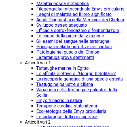
Malattia ossea metabolica
Filogeografia mitocondriale Emys orbicularis
I segni di malattia ed il loro significato
Ausili Diagnostici nella Medicina dei Cheloni
Sviluppo osseo adeguato
Efficacia dell’oxfendazole e fenbendazole
Le cause della piramidalizzazione
Gli esami del sangue nelle tartarughe
Principali malattie infettive nei cheloni
Patologie nel guscio dei Cheloni
La tartaruga prova sentimenti
Articoli vari 1
Tartarughe marine in Egitto
Le affinità elettive di “George Il Solitario”
La riscoperta genetica di una specie estinta
Testuggine palustre siciliana
Variazioni della testuggine palustre della
Scilia
Emys trinacris in natura
Terrapene carolina statunitensi
Eco-etologia della Emys orbicularis
Le tartarughe della principessa
Articoli vari 2