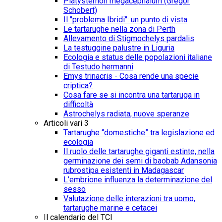
Platysternon megacephalum (Gregor
Schobert)
Il "problema Ibridi": un punto di vista
Le tartarughe nella zona di Perth
Allevamento di Stigmochelys pardalis
La testuggine palustre in Liguria
Ecologia e status delle popolazioni italiane
di Testudo hermanni
Emys trinacris - Cosa rende una specie
criptica?
Cosa fare se si incontra una tartaruga in
difficoltà
Astrochelys radiata, nuove speranze
Articoli vari 3
Tartarughe “domestiche” tra legislazione ed
ecologia
Il ruolo delle tartarughe giganti estinte, nella
germinazione dei semi di baobab Adansonia
rubrostipa esistenti in Madagascar
L’embrione influenza la determinazione del
sesso
Valutazione delle interazioni tra uomo,
tartarughe marine e cetacei
Il calendario del TCI