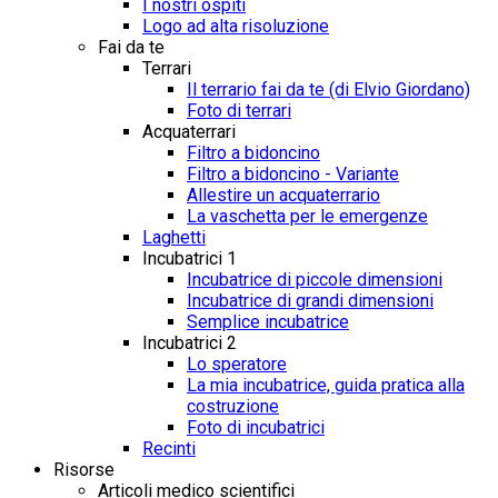
I nostri ospiti
Logo ad alta risoluzione
Fai da te
Terrari
Il terrario fai da te (di Elvio Giordano)
Foto di terrari
Acquaterrari
Filtro a bidoncino
Filtro a bidoncino - Variante
Allestire un acquaterrario
La vaschetta per le emergenze
Laghetti
Incubatrici 1
Incubatrice di piccole dimensioni
Incubatrice di grandi dimensioni
Semplice incubatrice
Incubatrici 2
Lo speratore
La mia incubatrice, guida pratica alla
costruzione
Foto di incubatrici
Recinti
Risorse
Articoli medico scientifici