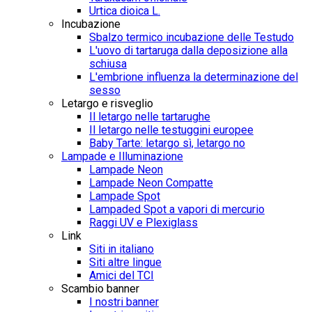
Urtica dioica L.
Incubazione
Sbalzo termico incubazione delle Testudo
L'uovo di tartaruga dalla deposizione alla
schiusa
L'embrione influenza la determinazione del
sesso
Letargo e risveglio
Il letargo nelle tartarughe
Il letargo nelle testuggini europee
Baby Tarte: letargo sì, letargo no
Lampade e Illuminazione
Lampade Neon
Lampade Neon Compatte
Lampade Spot
Lampaded Spot a vapori di mercurio
Raggi UV e Plexiglass
Link
Siti in italiano
Siti altre lingue
Amici del TCI
Scambio banner
I nostri banner