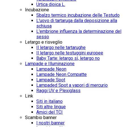
Urtica dioica L.
Incubazione
Sbalzo termico incubazione delle Testudo
L'uovo di tartaruga dalla deposizione alla
schiusa
L'embrione influenza la determinazione del
sesso
Letargo e risveglio
Il letargo nelle tartarughe
Il letargo nelle testuggini europee
Baby Tarte: letargo sì, letargo no
Lampade e Illuminazione
Lampade Neon
Lampade Neon Compatte
Lampade Spot
Lampaded Spot a vapori di mercurio
Raggi UV e Plexiglass
Link
Siti in italiano
Siti altre lingue
Amici del TCI
Scambio banner
I nostri banner