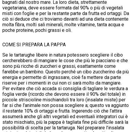
bagnati dal nostro mare. La loro dieta, strettamente
vegetariana, deve essere formata dal 90% o più di vegetali
misti con foglie e per la restante parte da frutta ed ortaggi. Da
ciò si deduce che ci troviamo davanti ad una dieta contenente
molta fibra, molti sali minerali, molte vitamine, tanta acqua e
poche proteine, pochi grassi e oli.
COME SI PREPARA LA PAPPA
Se le tartarughe libere in natura potessero scegliere il cibo
cercherebbero di mangiare le cose che più le piacciano e che
sono più ricche di zuccheri e grassi, esattamente come
farebbe un bambino. Questo perché un cibo zuccherino da più
energia e permette di ingrassare, cioè fa mettere da parte
riserve per i momenti in cui non ci sarà molto da mangiare.
Per evitare che ciò accada si consiglia di tagliare le verdura a
foglia verde (ricordo che devono essere il 90% del totale) in
piccole striscioline mischiandoli tra loro (insalate miste) per
far si che l’animale non possa scegliere a; questo va aggiunto
il restante 10% di ortaggi e frutta. Ingerendo ciò che l’attira
assumerà anche gli altri vegetali ed eventuali integratori cui è
stato mischiato, più la pappa è tagliata fine più difficile sarà la
possibilità di scelta per la tartaruga. Nel preparare l’insalata