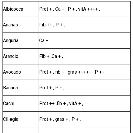
Albicocca
Prot + , Ca + , P + , vitA ++++ ,
Ananas
Fib ++ , P + ,
Anguria
Ca +
Arancio
Fib + ,Ca + ,
Avocado
Prot + , fib + , gras +++++ , P ++ ,
Banana
Prot + , P + ,
Cachi
Prot ++ ,fib + , vitA + ,
Ciliegia
Prot + , gras + , P + ,