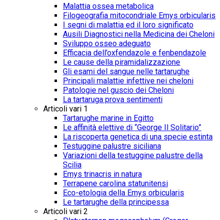
Malattia ossea metabolica
Filogeografia mitocondriale Emys orbicularis
I segni di malattia ed il loro significato
Ausili Diagnostici nella Medicina dei Cheloni
Sviluppo osseo adeguato
Efficacia dell’oxfendazole e fenbendazole
Le cause della piramidalizzazione
Gli esami del sangue nelle tartarughe
Principali malattie infettive nei cheloni
Patologie nel guscio dei Cheloni
La tartaruga prova sentimenti
Articoli vari 1
Tartarughe marine in Egitto
Le affinità elettive di “George Il Solitario”
La riscoperta genetica di una specie estinta
Testuggine palustre siciliana
Variazioni della testuggine palustre della
Scilia
Emys trinacris in natura
Terrapene carolina statunitensi
Eco-etologia della Emys orbicularis
Le tartarughe della principessa
Articoli vari 2