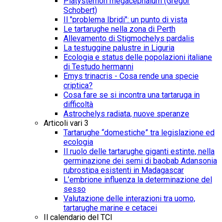
Platysternon megacephalum (Gregor
Schobert)
Il "problema Ibridi": un punto di vista
Le tartarughe nella zona di Perth
Allevamento di Stigmochelys pardalis
La testuggine palustre in Liguria
Ecologia e status delle popolazioni italiane
di Testudo hermanni
Emys trinacris - Cosa rende una specie
criptica?
Cosa fare se si incontra una tartaruga in
difficoltà
Astrochelys radiata, nuove speranze
Articoli vari 3
Tartarughe “domestiche” tra legislazione ed
ecologia
Il ruolo delle tartarughe giganti estinte, nella
germinazione dei semi di baobab Adansonia
rubrostipa esistenti in Madagascar
L’embrione influenza la determinazione del
sesso
Valutazione delle interazioni tra uomo,
tartarughe marine e cetacei
Il calendario del TCI