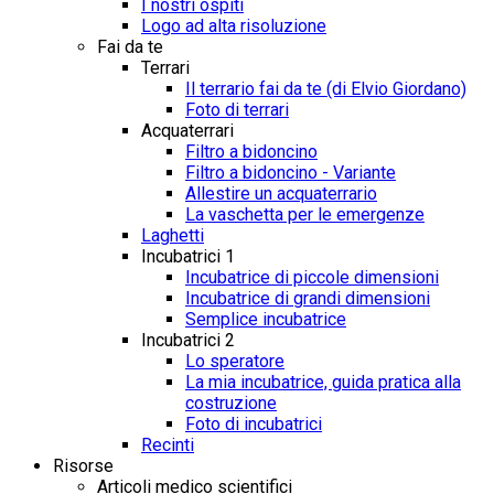
I nostri ospiti
Logo ad alta risoluzione
Fai da te
Terrari
Il terrario fai da te (di Elvio Giordano)
Foto di terrari
Acquaterrari
Filtro a bidoncino
Filtro a bidoncino - Variante
Allestire un acquaterrario
La vaschetta per le emergenze
Laghetti
Incubatrici 1
Incubatrice di piccole dimensioni
Incubatrice di grandi dimensioni
Semplice incubatrice
Incubatrici 2
Lo speratore
La mia incubatrice, guida pratica alla
costruzione
Foto di incubatrici
Recinti
Risorse
Articoli medico scientifici