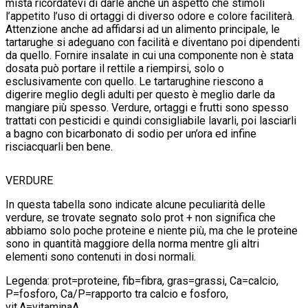
mista ricordatevi di darle anche un aspetto che stimoli
l’appetito l’uso di ortaggi di diverso odore e colore faciliterà.
Attenzione anche ad affidarsi ad un alimento principale, le
tartarughe si adeguano con facilità e diventano poi dipendenti
da quello. Fornire insalate in cui una componente non è stata
dosata può portare il rettile a riempirsi, solo o
esclusivamente con quello. Le tartarughine riescono a
digerire meglio degli adulti per questo è meglio darle da
mangiare più spesso. Verdure, ortaggi e frutti sono spesso
trattati con pesticidi e quindi consigliabile lavarli, poi lasciarli
a bagno con bicarbonato di sodio per un’ora ed infine
risciacquarli ben bene.
VERDURE
In questa tabella sono indicate alcune peculiarità delle
verdure, se trovate segnato solo prot + non significa che
abbiamo solo poche proteine e niente più, ma che le proteine
sono in quantità maggiore della norma mentre gli altri
elementi sono contenuti in dosi normali.
Legenda: prot=proteine, fib=fibra, gras=grassi, Ca=calcio,
P=fosforo, Ca/P=rapporto tra calcio e fosforo,
vit.A=vitaminaA