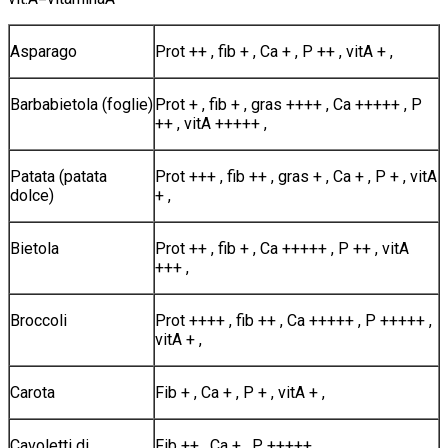
Asparago
Prot ++ , fib + , Ca + , P ++ , vitA + ,
Barbabietola (foglie)
Prot + , fib + , gras ++++ , Ca +++++ , P
++ , vitA +++++ ,
Patata (patata
Prot +++ , fib ++ , gras + , Ca + , P + , vitA
dolce)
+ ,
Bietola
Prot ++ , fib + , Ca +++++ , P ++ , vitA
+++ ,
Broccoli
Prot ++++ , fib ++ , Ca +++++ , P +++++ ,
vitA + ,
Carota
Fib + , Ca + , P + , vitA + ,
Cavoletti di
Fib ++ , Ca + , P +++++ ,