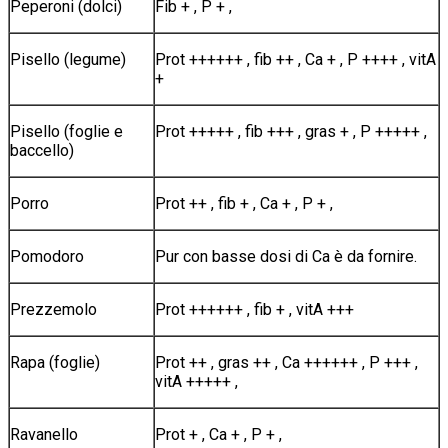
Peperoni (dolci)
Fib + , P + ,
Pisello (legume)
Prot ++++++ , fib ++ , Ca + , P ++++ , vitA
+
Pisello (foglie e
Prot +++++ , fib +++ , gras + , P +++++ ,
baccello)
Porro
Prot ++ , fib + , Ca + , P + ,
Pomodoro
Pur con basse dosi di Ca è da fornire.
Prezzemolo
Prot ++++++ , fib + , vitA +++
Rapa (foglie)
Prot ++ , gras ++ , Ca ++++++ , P +++ ,
vitA +++++ ,
Ravanello
Prot + , Ca + , P + ,